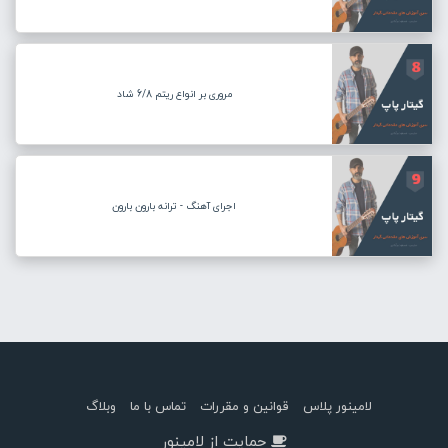
مروری بر انواع ریتم 6/8 شاد
اجرای آهنگ - ترانه بارون بارون
لامینور پلاس
قوانین و مقررات
تماس با ما
وبلاگ
حمایت از لامینور