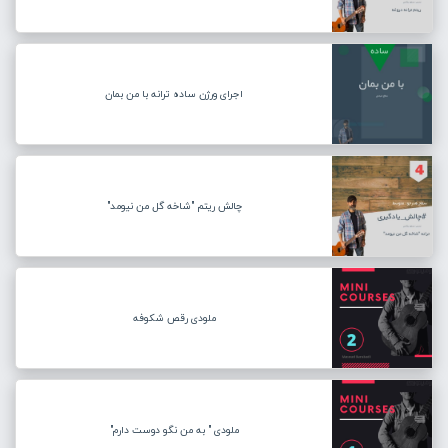
اجرای ورژن ساده ترانه با من بمان
چالش ریتم "شاخه گل من نیومد"
ملودی رقص شکوفه
ملودی " به من نگو دوست دارم"