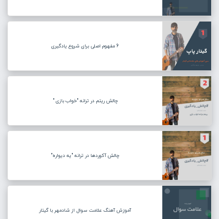
6 مفهوم اصلی برای شروع یادگیری
چالش ریتم در ترانه "خواب بازی "
چالش آکوردها در ترانه "یه دیواره"
آموزش آهنگ علامت سوال از شادمهر با گیتار