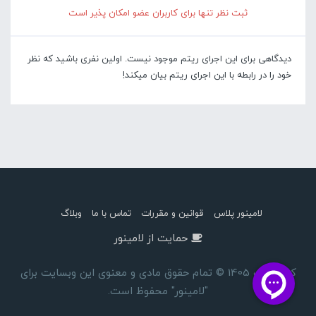
ثبت نظر تنها برای کاربران عضو امکان پذیر است
دیدگاهی برای این اجرای ریتم موجود نیست. اولین نفری باشید که نظر
خود را در رابطه با این اجرای ریتم بیان میکند!
لامینور پلاس
قوانین و مقررات
تماس با ما
وبلاگ
حمایت از لامینور
کپی رایت 1405 © تمام حقوق مادی و معنوی این وبسایت برای
"لامینور" محفوظ است.