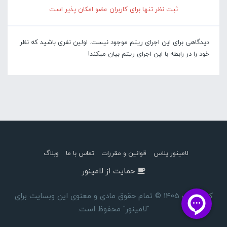
ثبت نظر تنها برای کاربران عضو امکان پذیر است
دیدگاهی برای این اجرای ریتم موجود نیست. اولین نفری باشید که نظر
خود را در رابطه با این اجرای ریتم بیان میکند!
لامینور پلاس
قوانین و مقررات
تماس با ما
وبلاگ
حمایت از لامینور
کپی رایت 1405 © تمام حقوق مادی و معنوی این وبسایت برای
"لامینور" محفوظ است.