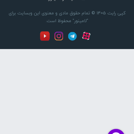
کپی رایت 1405 © تمام حقوق مادی و معنوی این وبسایت برای
"لامینور" محفوظ است.