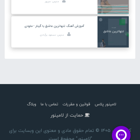
مدرس: سپهر
آموزش آهنگ تنهاترین عاشق با گیتار - ملودی
مدرس: مسعود برآبادی
لامینور پلاس
قوانین و مقررات
تماس با ما
وبلاگ
حمایت از لامینور
کپی رایت 1405 © تمام حقوق مادی و معنوی این وبسایت برای
"لامینور" محفوظ است.