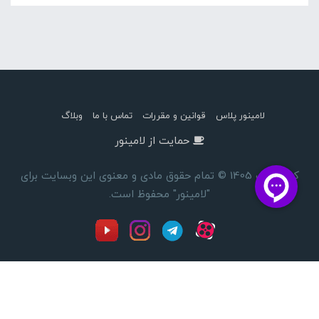
لامینور پلاس
قوانین و مقررات
تماس با ما
وبلاگ
حمایت از لامینور
کپی رایت 1405 © تمام حقوق مادی و معنوی این وبسایت برای
"لامینور" محفوظ است.