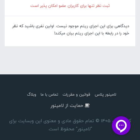
ثبت نظر تنها برای کاربران عضو امکان پذیر است
دیدگاهی برای این اجرای ریتم موجود نیست. اولین نفری باشید که نظر
خود را در رابطه با این اجرای ریتم بیان میکند!
لامینور پلاس
قوانین و مقررات
تماس با ما
وبلاگ
حمایت از لامینور
کپی رایت 1405 © تمام حقوق مادی و معنوی این وبسایت برای
"لامینور" محفوظ است.