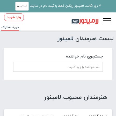
7 روز اکانت لامینور رایگان فقط با ثبت نام در سایت
ثبت نام
وارد شوید
خرید اشتراک
لیست هنرمندان
لامینور
جستجوی نام خواننده
هنرمندان محبوب لامینور