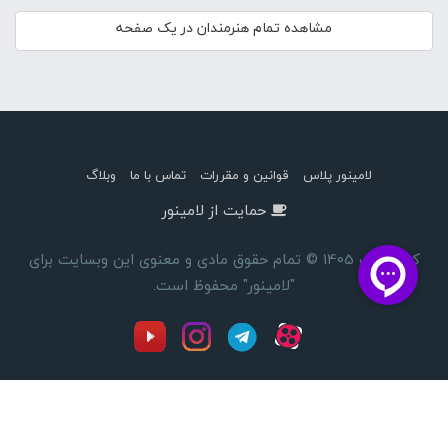
مشاهده تمام هنرمندان در یک صفحه
لامینور پلاس
قوانین و مقررات
تماس با ما
وبلاگ
حمایت از لامینور
کپی رایت 1405 © تمام حقوق مادی و معنوی این وبسایت برای
"لامینور" محفوظ است.