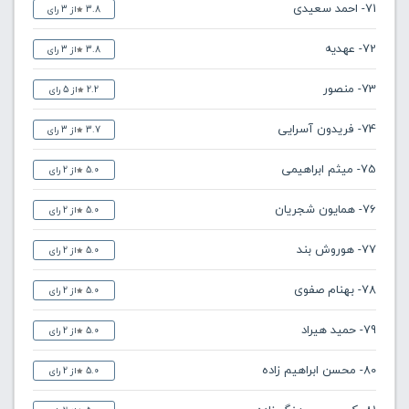
71- احمد سعیدی
3.8
از 3 رای
72- عهدیه
3.8
از 3 رای
73- منصور
2.2
از 5 رای
74- فریدون آسرایی
3.7
از 3 رای
75- میثم ابراهیمی
5.0
از 2 رای
76- همایون شجریان
5.0
از 2 رای
77- هوروش بند
5.0
از 2 رای
78- بهنام صفوی
5.0
از 2 رای
79- حمید هیراد
5.0
از 2 رای
80- محسن ابراهیم زاده
5.0
از 2 رای