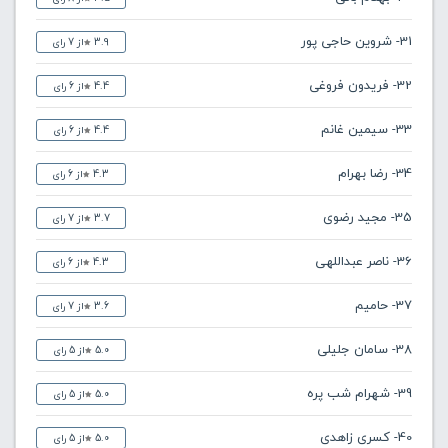
31- شروین حاجی پور
3.9
از 7 رای
32- فریدون فروغی
4.4
از 6 رای
33- سیمین غانم
4.4
از 6 رای
34- رضا بهرام
4.3
از 6 رای
35- مجید رضوی
3.7
از 7 رای
36- ناصر عبداللهی
4.3
از 6 رای
37- حامیم
3.6
از 7 رای
38- سامان جلیلی
5.0
از 5 رای
39- شهرام شب پره
5.0
از 5 رای
40- کسری زاهدی
5.0
از 5 رای