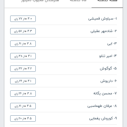
هفته گذشته
ماه گذشته
هنرمندان محبوب لامینور
1- سیاوش قمیشی
4.0
از 77 رای
2- شادمهر عقیلی
4.3
از 57 رای
3- ابی
3.8
از 61 رای
4- امیر تتلو
4.1
از 38 رای
5- گوگوش
4.2
از 32 رای
6- داریوش
4.1
از 26 رای
7- محسن یگانه
3.8
از 26 رای
8- عرفان طهماسبی
4.5
از 21 رای
9- کوروش یغمایی
4.5
از 20 رای