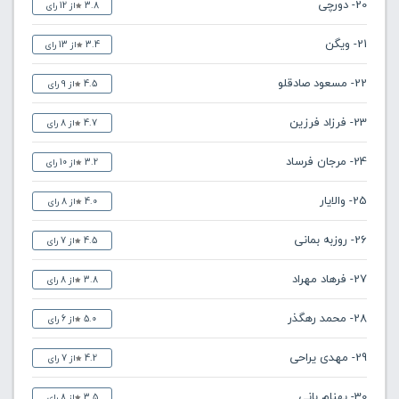
20- دورچی
3.8
از 12 رای
21- ویگن
3.4
از 13 رای
22- مسعود صادقلو
4.5
از 9 رای
23- فرزاد فرزین
4.7
از 8 رای
24- مرجان فرساد
3.2
از 10 رای
25- والایار
4.0
از 8 رای
26- روزبه بمانی
4.5
از 7 رای
27- فرهاد مهراد
3.8
از 8 رای
28- محمد رهگذر
5.0
از 6 رای
29- مهدی یراحی
4.2
از 7 رای
30- بهنام بانی
3.5
از 8 رای