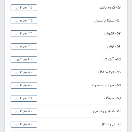
51- گروه پالت
4.5
از 4 رای
52- سینا پارسیان
3.5
از 5 رای
53- اشوان
4.3
از 4 رای
54- نوان
3.2
از 5 رای
55- آرتوش
4.0
از 4 رای
56- The ways
5.0
از 3 رای
57- مهدی احمدوند
5.0
از 3 رای
58- سوگند
3.8
از 4 رای
59- شاهین نجفی
5.0
از 3 رای
60- ابی لیتلز
5.0
از 3 رای