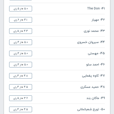
41- The Don
5.0
از 5 رای
42- مهیار
4.1
از 6 رای
43- محمد نوری
4.4
از 5 رای
44- سیروان خسروی
5.0
از 4 رای
45- مهستی
5.0
از 4 رای
46- احمد سلو
5.0
از 4 رای
47- کاوه یغمایی
4.8
از 4 رای
48- حمید عسکری
4.5
از 4 رای
49- ماکان بند
3.6
از 5 رای
50- تورج شعبانخانی
4.5
از 4 رای