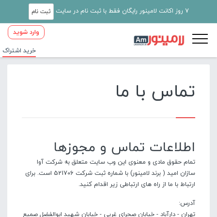
7 روز اکانت لامینور رایگان فقط با ثبت نام در سایت
ثبت نام
وارد شوید
خرید اشتراک
تماس با ما
اطلاعات تماس و مجوزها
تمام حقوق مادی و معنوی این وب سایت متعلق به شرکت آوا
سازان امید ( برند لامینور) با شماره ثبت شرکت 521706 است. برای
ارتباط با ما از راه های ارتباطی زیر اقدام کنید.
آدرس:
تهران - دارآباد - خیابان صحرای غربی - خیابان شهید ابوالفضل صمیع