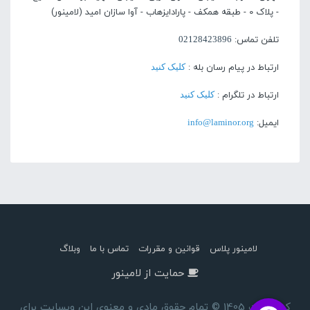
- پلاک 0 - طبقه همکف - پارادایزهاب - آوا سازان امید (لامینور)
تلفن تماس:
02128423896
ارتباط در پیام رسان بله :
کلیک کنید
ارتباط در تلگرام :
کلیک کنید
ایمیل:
info@laminor.org
لامینور پلاس
قوانین و مقررات
تماس با ما
وبلاگ
حمایت از لامینور
کپی رایت 1405 © تمام حقوق مادی و معنوی این وبسایت برای