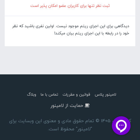
ثبت نظر تنها برای کاربران عضو امکان پذیر است
دیدگاهی برای این اجرای ریتم موجود نیست. اولین نفری باشید که نظر
خود را در رابطه با این اجرای ریتم بیان میکند!
لامینور پلاس
قوانین و مقررات
تماس با ما
وبلاگ
حمایت از لامینور
کپی رایت 1405 © تمام حقوق مادی و معنوی این وبسایت برای
"لامینور" محفوظ است.