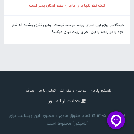
ثبت نظر تنها برای کاربران عضو امکان پذیر است
دیدگاهی برای این اجرای ریتم موجود نیست. اولین نفری باشید که نظر
خود را در رابطه با این اجرای ریتم بیان میکند!
لامینور پلاس
قوانین و مقررات
تماس با ما
وبلاگ
حمایت از لامینور
کپی رایت 1405 © تمام حقوق مادی و معنوی این وبسایت برای
"لامینور" محفوظ است.