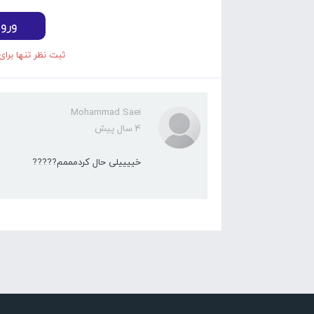
ورو
ثبت نظر تنها برای
Mohammad Saei
4 سال پیش
خییییلی حال کردمممم?????