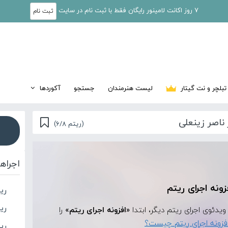
7 روز اکانت لامینور رایگان فقط با ثبت نام در سایت
ثبت نام
تبلچر و نت گیتار
لیست هنرمندان
جستجو
آکوردها
ناصر زینعلی
(ریتم 6/8)
اجراه
زونه اجرای ریتم
ری
ری
«افزونه اجرای ریتم»
را
فزونه اجرای ریتم چیست؟
ریت