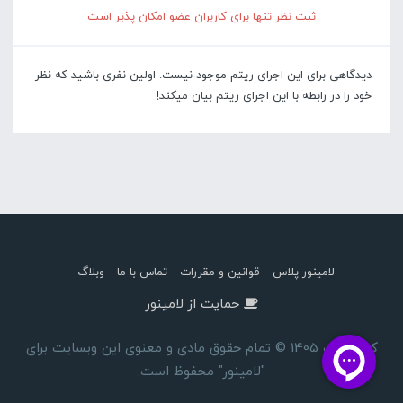
ثبت نظر تنها برای کاربران عضو امکان پذیر است
دیدگاهی برای این اجرای ریتم موجود نیست. اولین نفری باشید که نظر
خود را در رابطه با این اجرای ریتم بیان میکند!
لامینور پلاس
قوانین و مقررات
تماس با ما
وبلاگ
حمایت از لامینور
کپی رایت 1405 © تمام حقوق مادی و معنوی این وبسایت برای
"لامینور" محفوظ است.