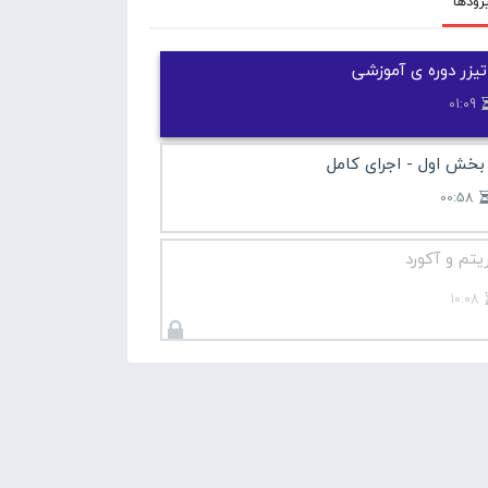
زودها
تیزر دوره ی آموزشی
01:09
بخش اول - اجرای کامل
00:58
یتم و آکورد
10:08