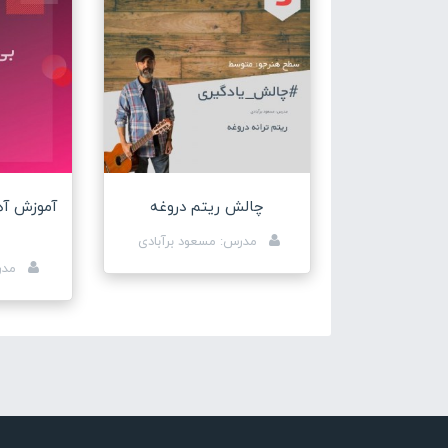
چالش ریتم دروغه
آموزش آه
مدرس: مسعود برآبادی
مدر