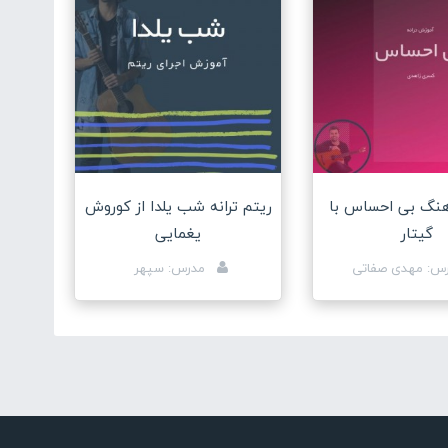
نگ بی احساس با
ریتم ترانه شب یلدا از کوروش
گیتار
یغمایی
س: مهدی صفاتی
مدرس: سپهر