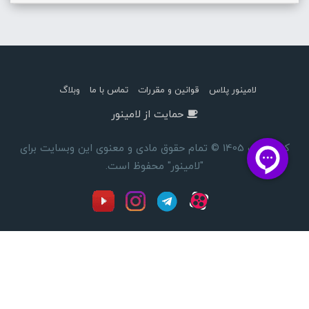
لامینور پلاس
قوانین و مقررات
تماس با ما
وبلاگ
حمایت از لامینور
کپی رایت 1405 © تمام حقوق مادی و معنوی این وبسایت برای
"لامینور" محفوظ است.