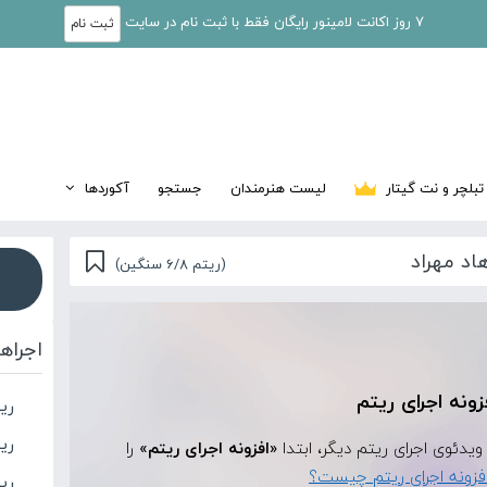
7 روز اکانت لامینور رایگان فقط با ثبت نام در سایت
ثبت نام
تبلچر و نت گیتار
لیست هنرمندان
جستجو
آکوردها
اد مهراد
(ریتم 6/8 سنگین)
اجراه
زونه اجرای ریتم
ری
ری
«افزونه اجرای ریتم»
را
فزونه اجرای ریتم چیست؟
ریت