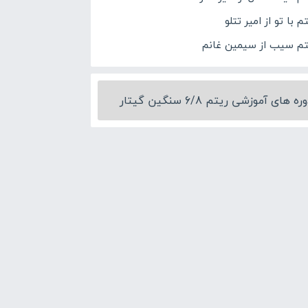
م با تو از امیر تتلو
تم سیب از سیمین غانم
ره های آموزشی ریتم 6/8 سنگین گیتار