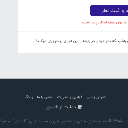
د و ثبت نظر
 کاربران عضو امکان پذیر است
شید که نظر خود را در رابطه با این اجرای ریتم بیان میکند!
لامینور پلاس
قوانین و مقررات
تماس با ما
وبلاگ
حمایت از لامینور
ای "لامینور" محفوظ است.