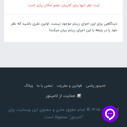
ثبت نظر تنها برای کاربران عضو امکان پذیر است
دیدگاهی برای این اجرای ریتم موجود نیست. اولین نفری باشید که نظر
خود را در رابطه با این اجرای ریتم بیان میکند!
لامینور پلاس
قوانین و مقررات
تماس با ما
وبلاگ
حمایت از لامینور
کپی رایت 1405 © تمام حقوق مادی و معنوی این وبسایت برای
"لامینور" محفوظ است.