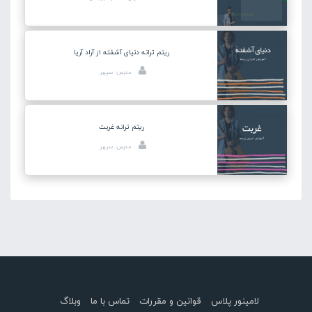
ریتم ترانه دنیای آشفته از آراد آریا
مدرس: سپهر
ریتم ترانه غربت
مدرس: سپهر
لامینور پلاس
قوانین و مقررات
تماس با ما
وبلاگ