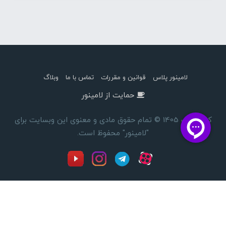
لامینور پلاس
قوانین و مقررات
تماس با ما
وبلاگ
حمایت از لامینور
کپی رایت 1405 © تمام حقوق مادی و معنوی این وبسایت برای
"لامینور" محفوظ است.