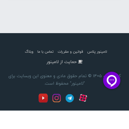
لامینور پلاس
قوانین و مقررات
تماس با ما
وبلاگ
حمایت از لامینور
کپی رایت 1405 © تمام حقوق مادی و معنوی این وبسایت برای
"لامینور" محفوظ است.