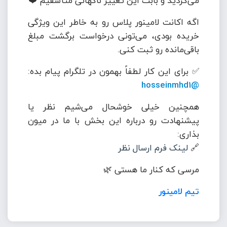
می‌کردید و بابت این تغییر ناگهانی متأسفیم ❤️
اگه اکانت لامینور پلاس رو به خاطر این ویژگی
خریده بودی، می‌تونی درخواست برگشت مبلغ
باقی‌مانده رو ثبت کنی.
✅ برای این کار لطفاً بهمون در تلگرام پیام بده:
@hosseinmhd1
همچنین خیلی خوشحال می‌شیم نظر یا
پیشنهادت رو درباره این بخش با ما در میون
بذاری:
🔗
لینک فرم ارسال نظر
مرسی که کنار ما هستی 🌿
تیم لامینور