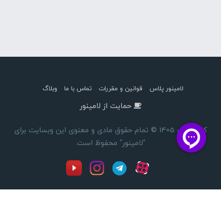
لامینور پلاس
قوانین و مقررات
تماس با ما
وبلاگ
حمایت از لامینور
کپی رایت 1405 © تمام حقوق مادی و معنوی این وبسایت برای
"لامینور" محفوظ است.