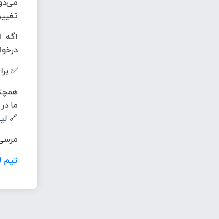
می‌دو
تغییر
اگه ا
درخوا
✅ برای
همچنی
ما در
🔗
لی
مرسی 
تیم ل