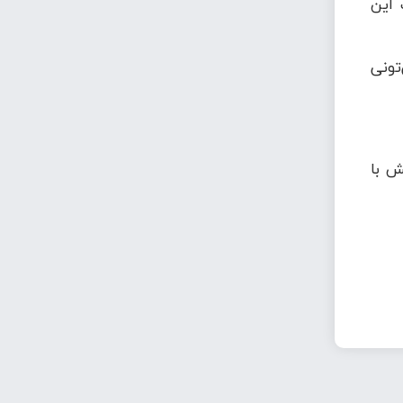
 این
تونی
ش با