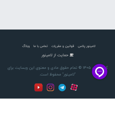
لامینور پلاس
قوانین و مقررات
تماس با ما
وبلاگ
حمایت از لامینور
کپی رایت 1405 © تمام حقوق مادی و معنوی این وبسایت برای
"لامینور" محفوظ است.