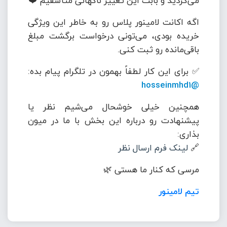
می‌کردید و بابت این تغییر ناگهانی متأسفیم ❤️
اگه اکانت لامینور پلاس رو به خاطر این ویژگی
خریده بودی، می‌تونی درخواست برگشت مبلغ
باقی‌مانده رو ثبت کنی.
✅ برای این کار لطفاً بهمون در تلگرام پیام بده:
@hosseinmhd1
همچنین خیلی خوشحال می‌شیم نظر یا
پیشنهادت رو درباره این بخش با ما در میون
بذاری:
🔗
لینک فرم ارسال نظر
مرسی که کنار ما هستی 🌿
تیم لامینور