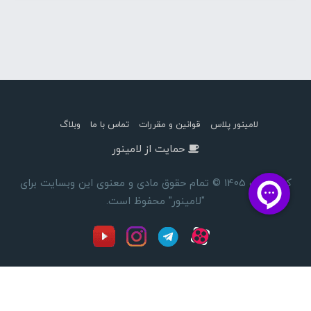
لامینور پلاس
قوانین و مقررات
تماس با ما
وبلاگ
حمایت از لامینور
کپی رایت 1405 © تمام حقوق مادی و معنوی این وبسایت برای
"لامینور" محفوظ است.