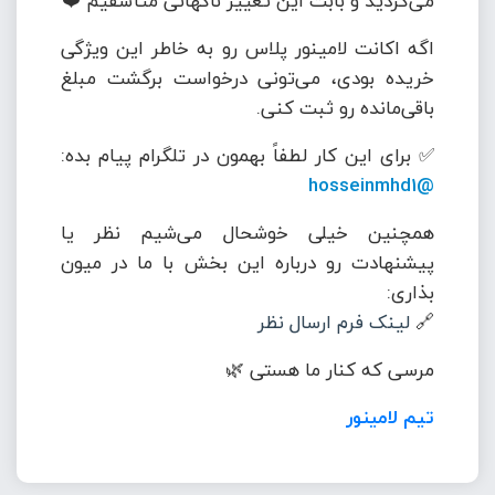
می‌کردید و بابت این تغییر ناگهانی متأسفیم ❤️
اگه اکانت لامینور پلاس رو به خاطر این ویژگی
خریده بودی، می‌تونی درخواست برگشت مبلغ
باقی‌مانده رو ثبت کنی.
✅ برای این کار لطفاً بهمون در تلگرام پیام بده:
@hosseinmhd1
همچنین خیلی خوشحال می‌شیم نظر یا
پیشنهادت رو درباره این بخش با ما در میون
بذاری:
🔗
لینک فرم ارسال نظر
مرسی که کنار ما هستی 🌿
تیم لامینور