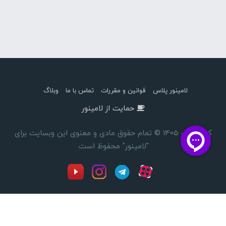
لامینور پلاس
قوانین و مقررات
تماس با ما
وبلاگ
حمایت از لامینور
کپی رایت 1405 © تمام حقوق مادی و معنوی این وبسایت برای
"لامینور" محفوظ است.