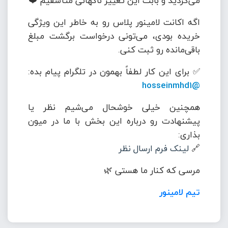
می‌کردید و بابت این تغییر ناگهانی متأسفیم ❤️
اگه اکانت لامینور پلاس رو به خاطر این ویژگی
خریده بودی، می‌تونی درخواست برگشت مبلغ
باقی‌مانده رو ثبت کنی.
✅ برای این کار لطفاً بهمون در تلگرام پیام بده:
@hosseinmhd1
همچنین خیلی خوشحال می‌شیم نظر یا
پیشنهادت رو درباره این بخش با ما در میون
بذاری:
🔗
لینک فرم ارسال نظر
مرسی که کنار ما هستی 🌿
تیم لامینور