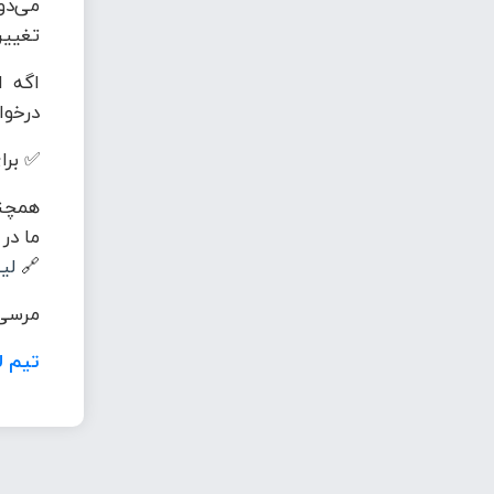
می‌دو
تغییر
اگه ا
درخوا
✅ برای
همچنی
ما در
🔗
لی
مرسی 
تیم ل