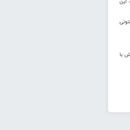
 این
تونی
ش با