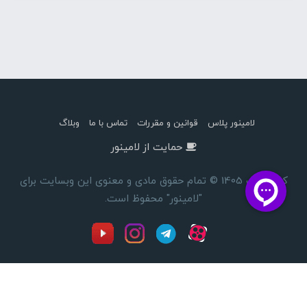
لامینور پلاس
قوانین و مقررات
تماس با ما
وبلاگ
حمایت از لامینور
کپی رایت 1405 © تمام حقوق مادی و معنوی این وبسایت برای
"لامینور" محفوظ است.