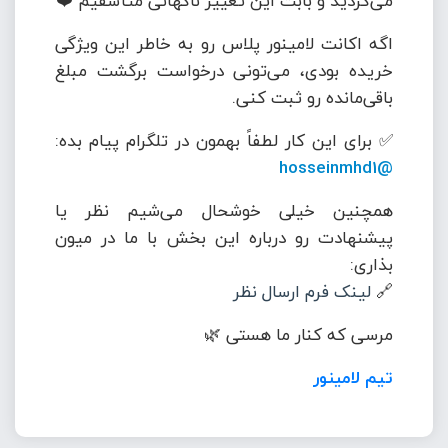
می‌کردید و بابت این تغییر ناگهانی متأسفیم ❤️
اگه اکانت لامینور پلاس رو به خاطر این ویژگی
خریده بودی، می‌تونی درخواست برگشت مبلغ
باقی‌مانده رو ثبت کنی.
✅ برای این کار لطفاً بهمون در تلگرام پیام بده:
@hosseinmhd1
همچنین خیلی خوشحال می‌شیم نظر یا
پیشنهادت رو درباره این بخش با ما در میون
بذاری:
🔗
لینک فرم ارسال نظر
مرسی که کنار ما هستی 🌿
تیم لامینور