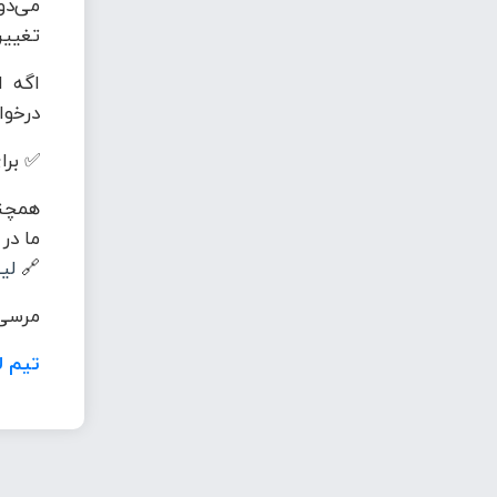
می‌دو
تغییر
اگه ا
درخوا
✅ برای
همچنی
ما در
🔗
لی
مرسی 
تیم ل