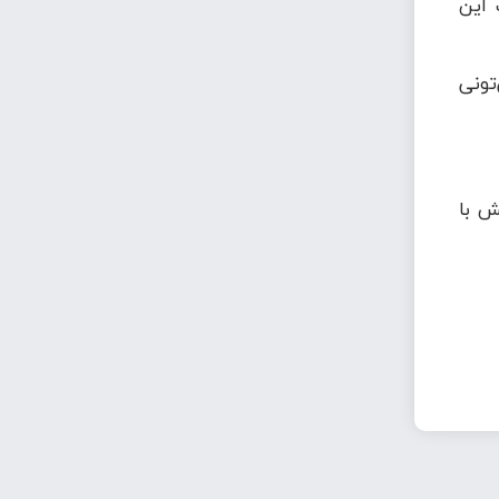
 این
تونی
ش با