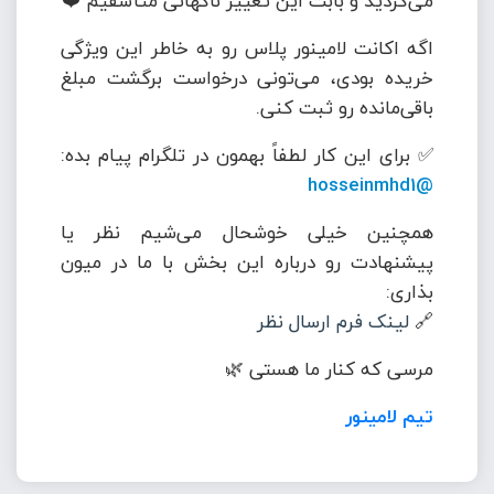
می‌کردید و بابت این تغییر ناگهانی متأسفیم ❤️
اگه اکانت لامینور پلاس رو به خاطر این ویژگی
خریده بودی، می‌تونی درخواست برگشت مبلغ
باقی‌مانده رو ثبت کنی.
✅ برای این کار لطفاً بهمون در تلگرام پیام بده:
@hosseinmhd1
همچنین خیلی خوشحال می‌شیم نظر یا
پیشنهادت رو درباره این بخش با ما در میون
بذاری:
🔗
لینک فرم ارسال نظر
مرسی که کنار ما هستی 🌿
تیم لامینور