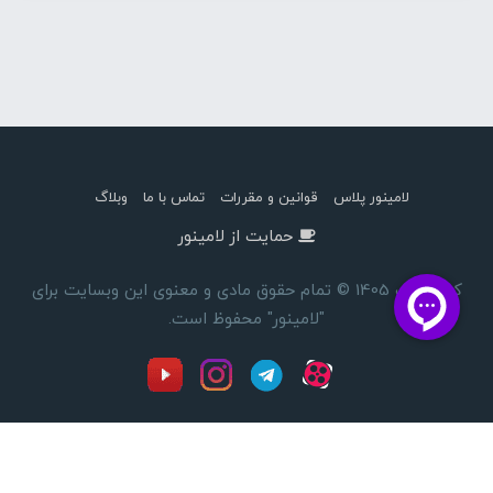
لامینور پلاس
قوانین و مقررات
تماس با ما
وبلاگ
حمایت از لامینور
کپی رایت 1405 © تمام حقوق مادی و معنوی این وبسایت برای
"لامینور" محفوظ است.