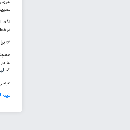
می‌دو
تغییر
اگه ا
درخوا
✅ برای
همچنی
ما در
🔗
لی
مرسی 
تیم ل