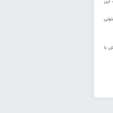
 این
تونی
ش با