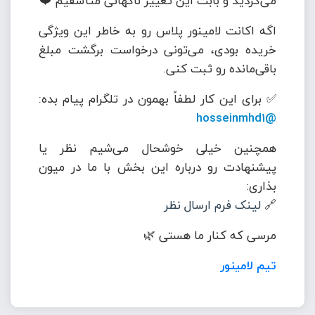
می‌کردید و بابت این تغییر ناگهانی متأسفیم ❤️
اگه اکانت لامینور پلاس رو به خاطر این ویژگی
خریده بودی، می‌تونی درخواست برگشت مبلغ
باقی‌مانده رو ثبت کنی.
✅ برای این کار لطفاً بهمون در تلگرام پیام بده:
@hosseinmhd1
همچنین خیلی خوشحال می‌شیم نظر یا
پیشنهادت رو درباره این بخش با ما در میون
بذاری:
🔗
لینک فرم ارسال نظر
مرسی که کنار ما هستی 🌿
تیم لامینور