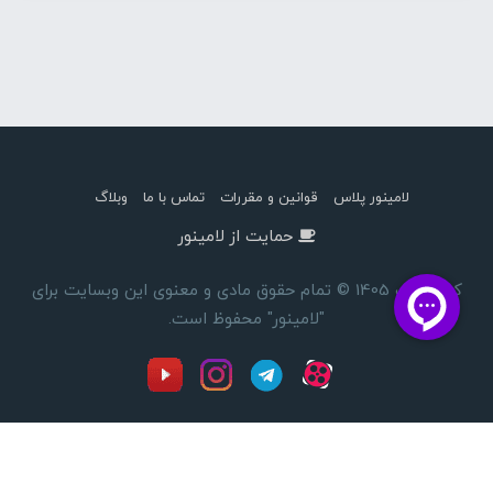
لامینور پلاس
قوانین و مقررات
تماس با ما
وبلاگ
حمایت از لامینور
کپی رایت 1405 © تمام حقوق مادی و معنوی این وبسایت برای
"لامینور" محفوظ است.