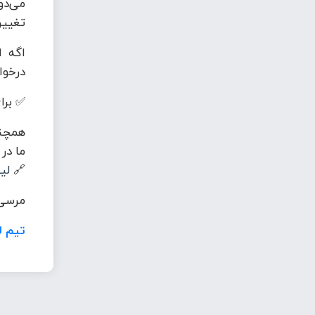
می‌دو
تغییر
اگه ا
درخوا
✅ برای
همچنی
ما در
🔗
لی
مرسی 
تیم ل