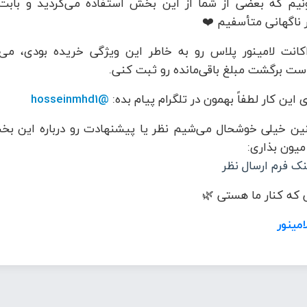
نیم که بعضی از شما از این بخش استفاده می‌کردید و بابت
 ناگهانی متأسفیم ❤️
کانت لامینور پلاس رو به خاطر این ویژگی خریده بودی، می‌
ست برگشت مبلغ باقی‌مانده رو ثبت کنی.
 این کار لطفاً بهمون در تلگرام پیام بده:
@hosseinmhd1
ن خیلی خوشحال می‌شیم نظر یا پیشنهادت رو درباره این بخ
 میون بذاری:
نک فرم ارسال نظر
که کنار ما هستی 🌿
امینور