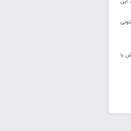
 این
تونی
ش با