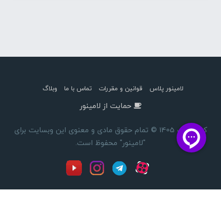
لامینور پلاس
قوانین و مقررات
تماس با ما
وبلاگ
حمایت از لامینور
کپی رایت 1405 © تمام حقوق مادی و معنوی این وبسایت برای
"لامینور" محفوظ است.