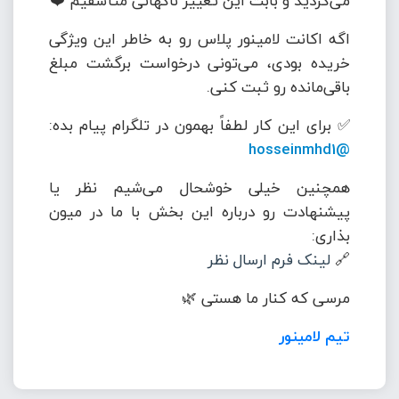
می‌کردید و بابت این تغییر ناگهانی متأسفیم ❤️
اگه اکانت لامینور پلاس رو به خاطر این ویژگی
خریده بودی، می‌تونی درخواست برگشت مبلغ
باقی‌مانده رو ثبت کنی.
✅ برای این کار لطفاً بهمون در تلگرام پیام بده:
@hosseinmhd1
همچنین خیلی خوشحال می‌شیم نظر یا
پیشنهادت رو درباره این بخش با ما در میون
بذاری:
🔗
لینک فرم ارسال نظر
مرسی که کنار ما هستی 🌿
تیم لامینور