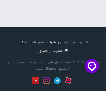
لامینور پلاس
قوانین و مقررات
تماس با ما
وبلاگ
حمایت از لامینور
کپی رایت 1405 © تمام حقوق مادی و معنوی این وبسایت برای
"لامینور" محفوظ است.