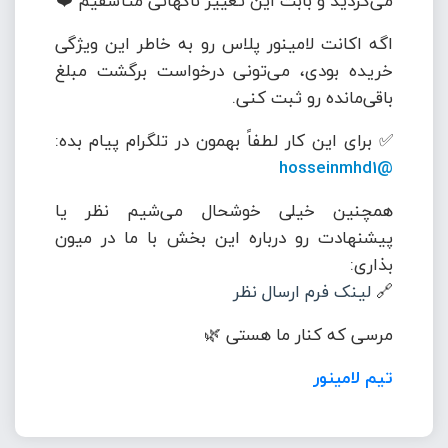
می‌کردید و بابت این تغییر ناگهانی متأسفیم ❤️
اگه اکانت لامینور پلاس رو به خاطر این ویژگی
خریده بودی، می‌تونی درخواست برگشت مبلغ
باقی‌مانده رو ثبت کنی.
✅ برای این کار لطفاً بهمون در تلگرام پیام بده:
@hosseinmhd1
همچنین خیلی خوشحال می‌شیم نظر یا
پیشنهادت رو درباره این بخش با ما در میون
بذاری:
🔗
لینک فرم ارسال نظر
مرسی که کنار ما هستی 🌿
تیم لامینور