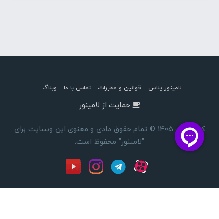
لامینور پلاس
قوانین و مقررات
تماس با ما
وبلاگ
حمایت از لامینور
کپی رایت 1405 © تمام حقوق مادی و معنوی این وبسایت برای
"لامینور" محفوظ است.