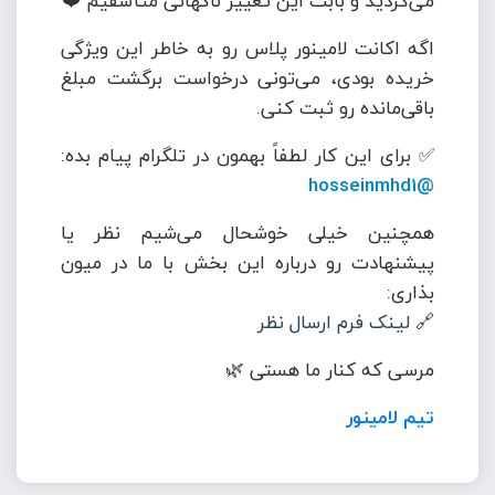
می‌کردید و بابت این تغییر ناگهانی متأسفیم ❤️
اگه اکانت لامینور پلاس رو به خاطر این ویژگی
خریده بودی، می‌تونی درخواست برگشت مبلغ
باقی‌مانده رو ثبت کنی.
✅ برای این کار لطفاً بهمون در تلگرام پیام بده:
@hosseinmhd1
همچنین خیلی خوشحال می‌شیم نظر یا
پیشنهادت رو درباره این بخش با ما در میون
بذاری:
🔗
لینک فرم ارسال نظر
مرسی که کنار ما هستی 🌿
تیم لامینور