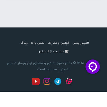
لامینور پلاس
قوانین و مقررات
تماس با ما
وبلاگ
حمایت از لامینور
کپی رایت 1405 © تمام حقوق مادی و معنوی این وبسایت برای
"لامینور" محفوظ است.