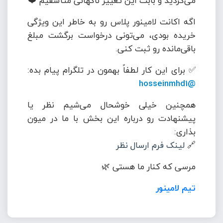
می‌کردید و بابت این تغییر ناگهانی متأسفیم ❤️
اگه اکانت لامینور پلاس رو به خاطر این ویژگی
خریده بودی، می‌تونی درخواست برگشت مبلغ
باقی‌مانده رو ثبت کنی.
✅ برای این کار لطفاً بهمون در تلگرام پیام بده:
@hosseinmhd1
همچنین خیلی خوشحال می‌شیم نظر یا
پیشنهادت رو درباره این بخش با ما در میون
بذاری:
🔗
لینک فرم ارسال نظر
مرسی که کنار ما هستی 🌿
تیم لامینور