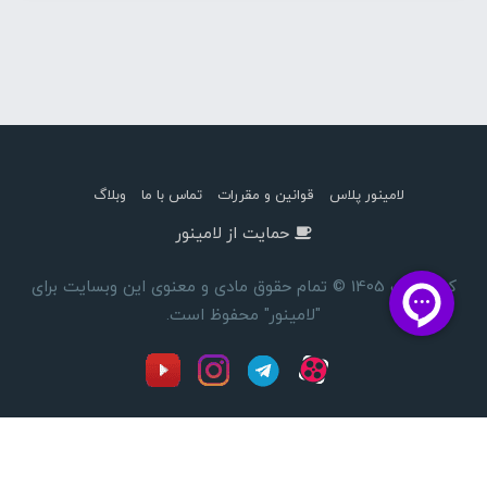
لامینور پلاس
قوانین و مقررات
تماس با ما
وبلاگ
حمایت از لامینور
کپی رایت 1405 © تمام حقوق مادی و معنوی این وبسایت برای
"لامینور" محفوظ است.