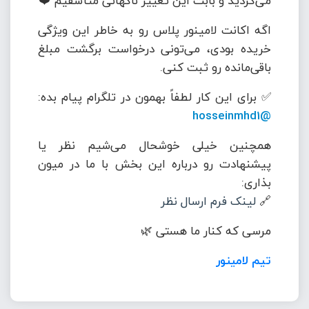
می‌کردید و بابت این تغییر ناگهانی متأسفیم ❤️
اگه اکانت لامینور پلاس رو به خاطر این ویژگی
خریده بودی، می‌تونی درخواست برگشت مبلغ
باقی‌مانده رو ثبت کنی.
✅ برای این کار لطفاً بهمون در تلگرام پیام بده:
@hosseinmhd1
همچنین خیلی خوشحال می‌شیم نظر یا
پیشنهادت رو درباره این بخش با ما در میون
بذاری:
🔗
لینک فرم ارسال نظر
مرسی که کنار ما هستی 🌿
تیم لامینور