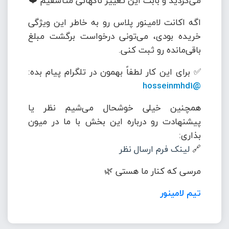
می‌کردید و بابت این تغییر ناگهانی متأسفیم ❤️
اگه اکانت لامینور پلاس رو به خاطر این ویژگی
خریده بودی، می‌تونی درخواست برگشت مبلغ
باقی‌مانده رو ثبت کنی.
✅ برای این کار لطفاً بهمون در تلگرام پیام بده:
@hosseinmhd1
همچنین خیلی خوشحال می‌شیم نظر یا
پیشنهادت رو درباره این بخش با ما در میون
بذاری:
🔗
لینک فرم ارسال نظر
مرسی که کنار ما هستی 🌿
تیم لامینور