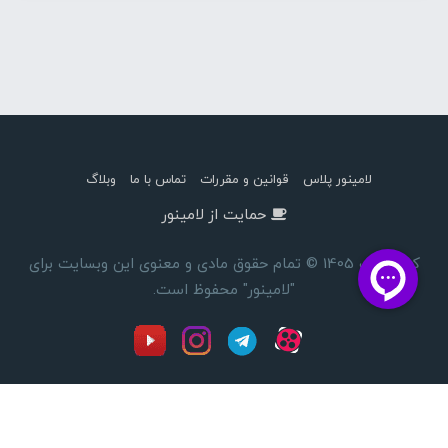
لامینور پلاس
قوانین و مقررات
تماس با ما
وبلاگ
حمایت از لامینور
کپی رایت 1405 © تمام حقوق مادی و معنوی این وبسایت برای
"لامینور" محفوظ است.