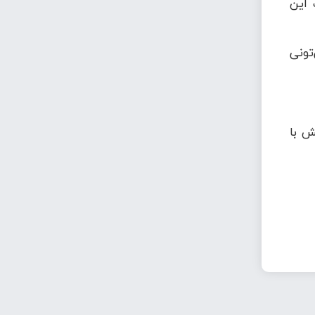
 این
تونی
ش با