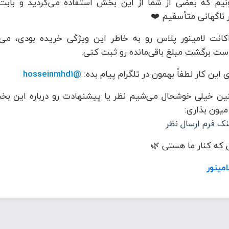
نیم که بعضی از شما از این بخش استفاده می‌کردید و بابت
 ناگهانی متأسفیم ❤️
کانت لامینور پلاس رو به خاطر این ویژگی خریده بودی، می‌
ست برگشت مبلغ باقی‌مانده رو ثبت کنی.
 این کار لطفاً بهمون در تلگرام پیام بده:
@hosseinmhd1
ن خیلی خوشحال می‌شیم نظر یا پیشنهادت رو درباره این بخ
 میون بذاری:
نک فرم ارسال نظر
که کنار ما هستی 🌿
امینور