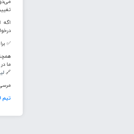
می‌دو
تغییر
اگه ا
درخوا
✅ برای
همچنی
ما در
🔗
لی
مرسی 
تیم ل