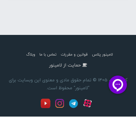
لامینور پلاس
قوانین و مقررات
تماس با ما
وبلاگ
حمایت از لامینور
کپی رایت 1405 © تمام حقوق مادی و معنوی این وبسایت برای
"لامینور" محفوظ است.