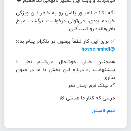
می‌کردید و بابت این تغییر ناگهانی متأسفیم ❤️
اگه اکانت لامینور پلاس رو به خاطر این ویژگی
خریده بودی، می‌تونی درخواست برگشت مبلغ
باقی‌مانده رو ثبت کنی.
✅ برای این کار لطفاً بهمون در تلگرام پیام بده:
@hosseinmhd1
همچنین خیلی خوشحال می‌شیم نظر یا
پیشنهادت رو درباره این بخش با ما در میون
بذاری:
🔗
لینک فرم ارسال نظر
مرسی که کنار ما هستی 🌿
تیم لامینور