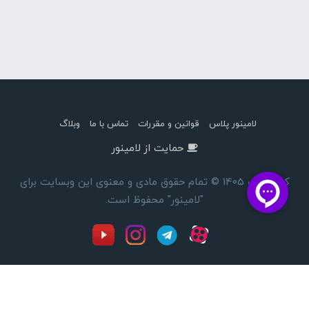
لامینور پلاس
قوانین و مقررات
تماس با ما
وبلاگ
حمایت از لامینور
کپی رایت 1405 © تمام حقوق مادی و معنوی این وبسایت برای
"لامینور" محفوظ است.