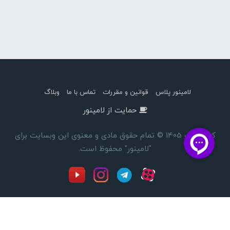
لامینور پلاس
قوانین و مقررات
تماس با ما
وبلاگ
حمایت از لامینور
کپی رایت 1405 © تمام حقوق مادی و معنوی این وبسایت برای
"لامینور" محفوظ است.