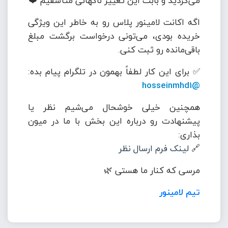
می‌کردید و بابت این تغییر ناگهانی متأسفیم ❤️
اگه اکانت لامینور پلاس رو به خاطر این ویژگی
خریده بودی، می‌تونی درخواست برگشت مبلغ
باقی‌مانده رو ثبت کنی.
✅ برای این کار لطفاً بهمون در تلگرام پیام بده:
@hosseinmhd1
همچنین خیلی خوشحال می‌شیم نظر یا
پیشنهادت رو درباره این بخش با ما در میون
بذاری:
🔗
لینک فرم ارسال نظر
مرسی که کنار ما هستی 🌿
تیم لامینور