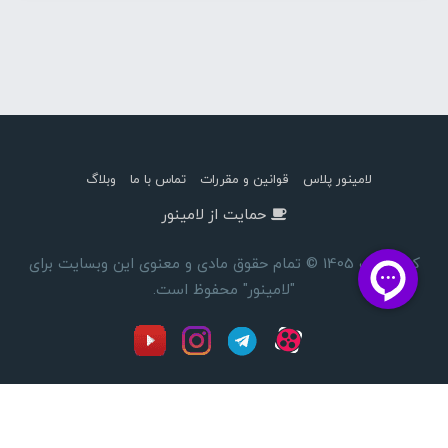
لامینور پلاس
قوانین و مقررات
تماس با ما
وبلاگ
حمایت از لامینور
کپی رایت 1405 © تمام حقوق مادی و معنوی این وبسایت برای
"لامینور" محفوظ است.