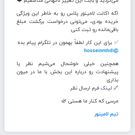
می‌کردید و بابت این تغییر ناگهانی متأسفیم ❤️
اگه اکانت لامینور پلاس رو به خاطر این ویژگی
خریده بودی، می‌تونی درخواست برگشت مبلغ
باقی‌مانده رو ثبت کنی.
✅ برای این کار لطفاً بهمون در تلگرام پیام بده:
@hosseinmhd1
همچنین خیلی خوشحال می‌شیم نظر یا
پیشنهادت رو درباره این بخش با ما در میون
بذاری:
🔗
لینک فرم ارسال نظر
مرسی که کنار ما هستی 🌿
تیم لامینور