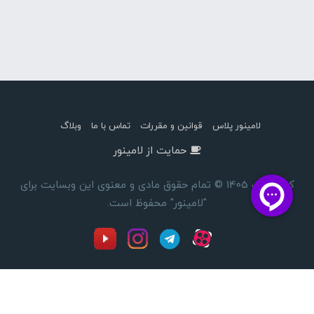
لامینور پلاس
قوانین و مقررات
تماس با ما
وبلاگ
حمایت از لامینور
کپی رایت 1405 © تمام حقوق مادی و معنوی این وبسایت برای
"لامینور" محفوظ است.