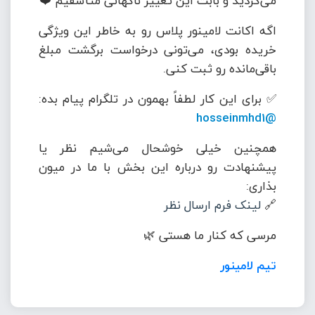
می‌کردید و بابت این تغییر ناگهانی متأسفیم ❤️
اگه اکانت لامینور پلاس رو به خاطر این ویژگی
خریده بودی، می‌تونی درخواست برگشت مبلغ
باقی‌مانده رو ثبت کنی.
✅ برای این کار لطفاً بهمون در تلگرام پیام بده:
@hosseinmhd1
همچنین خیلی خوشحال می‌شیم نظر یا
پیشنهادت رو درباره این بخش با ما در میون
بذاری:
🔗
لینک فرم ارسال نظر
مرسی که کنار ما هستی 🌿
تیم لامینور