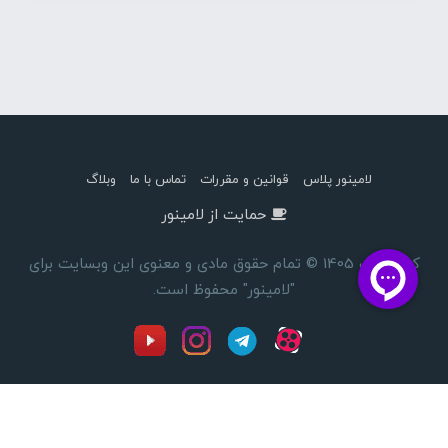
لامینور پلاس
قوانین و مقررات
تماس با ما
وبلاگ
حمایت از لامینور
کپی رایت 1405 © تمام حقوق مادی و معنوی این وبسایت برای
"لامینور" محفوظ است.