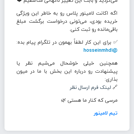
می‌کردید و بابت این تغییر ناگهانی متأسفیم ❤️
اگه اکانت لامینور پلاس رو به خاطر این ویژگی
خریده بودی، می‌تونی درخواست برگشت مبلغ
باقی‌مانده رو ثبت کنی.
✅ برای این کار لطفاً بهمون در تلگرام پیام بده:
@hosseinmhd1
همچنین خیلی خوشحال می‌شیم نظر یا
پیشنهادت رو درباره این بخش با ما در میون
بذاری:
🔗
لینک فرم ارسال نظر
مرسی که کنار ما هستی 🌿
تیم لامینور