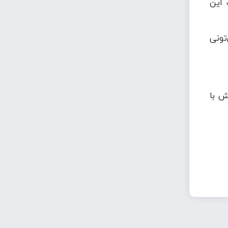
 این
تونی
ش با