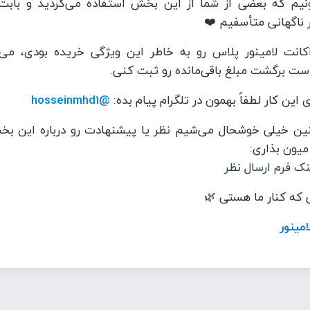
نیم که بعضی از شما از این بخش استفاده می‌کردید و بابت
 ناگهانی متأسفیم ❤️
کانت لامینور پلاس رو به خاطر این ویژگی خریده بودی، می‌
ست برگشت مبلغ باقی‌مانده رو ثبت کنی.
 این کار لطفاً بهمون در تلگرام پیام بده:
@hosseinmhd1
ن خیلی خوشحال می‌شیم نظر یا پیشنهادت رو درباره این بخ
 میون بذاری:
نک فرم ارسال نظر
که کنار ما هستی 🌿
امینور