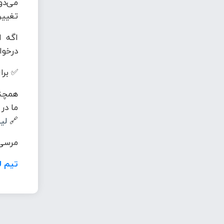
می‌دو
تغییر
اگه ا
درخوا
✅ برای
همچنی
ما در
🔗
لی
مرسی 
تیم ل