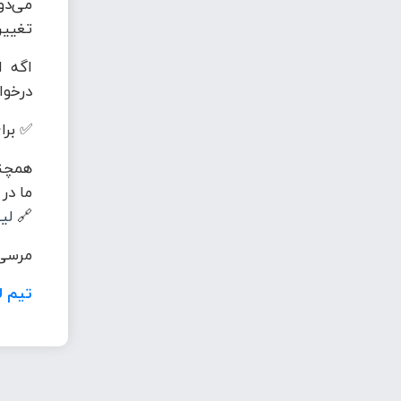
می‌دو
تغییر
اگه ا
درخوا
✅ برای
همچنی
ما در
🔗
لی
مرسی 
تیم ل