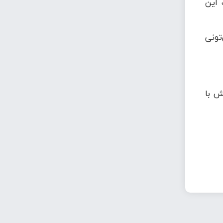
 این
تونی
ش با