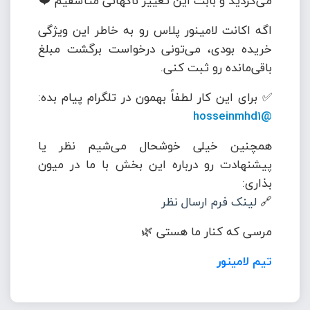
می‌کردید و بابت این تغییر ناگهانی متأسفیم ❤️
اگه اکانت لامینور پلاس رو به خاطر این ویژگی
خریده بودی، می‌تونی درخواست برگشت مبلغ
باقی‌مانده رو ثبت کنی.
✅ برای این کار لطفاً بهمون در تلگرام پیام بده:
@hosseinmhd1
همچنین خیلی خوشحال می‌شیم نظر یا
پیشنهادت رو درباره این بخش با ما در میون
بذاری:
🔗
لینک فرم ارسال نظر
مرسی که کنار ما هستی 🌿
تیم لامینور