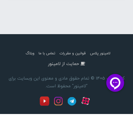
لامینور پلاس
قوانین و مقررات
تماس با ما
وبلاگ
حمایت از لامینور
کپی رایت 1405 © تمام حقوق مادی و معنوی این وبسایت برای
"لامینور" محفوظ است.