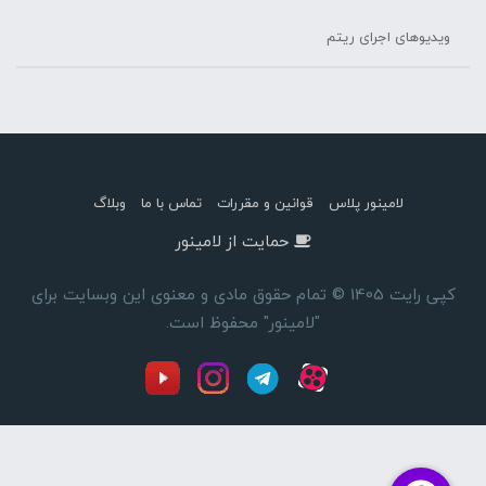
ویدیوهای اجرای ریتم
لامینور پلاس
قوانین و مقررات
تماس با ما
وبلاگ
حمایت از لامینور
کپی رایت 1405 © تمام حقوق مادی و معنوی این وبسایت برای
"لامینور" محفوظ است.