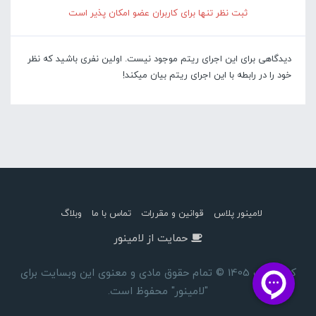
ثبت نظر تنها برای کاربران عضو امکان پذیر است
دیدگاهی برای این اجرای ریتم موجود نیست. اولین نفری باشید که نظر
خود را در رابطه با این اجرای ریتم بیان میکند!
لامینور پلاس
قوانین و مقررات
تماس با ما
وبلاگ
حمایت از لامینور
کپی رایت 1405 © تمام حقوق مادی و معنوی این وبسایت برای
"لامینور" محفوظ است.